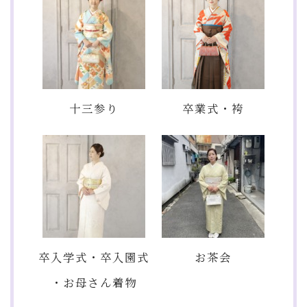
十三参り
卒業式・袴
卒入学式・卒入園式
お茶会
・お母さん着物