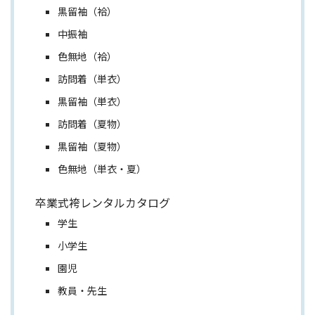
黒留袖（袷）
中振袖
色無地（袷）
訪問着（単衣）
黒留袖（単衣）
訪問着（夏物）
黒留袖（夏物）
色無地（単衣・夏）
卒業式袴レンタルカタログ
学生
小学生
園児
教員・先生