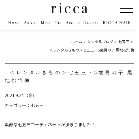
Home
About
Mail
Tel
Access
Rental
RICCA HAIR
ホーム
レンタルブログ
七五三
＜レンタルきもの＞七五三・5歳男の子 黒地松竹梅
＜レンタルきもの＞七五三・5歳男の子 黒
地松竹梅
2021.9.24（金）
カテゴリー：
七五三
素敵な七五三コーディネートが決まりました！