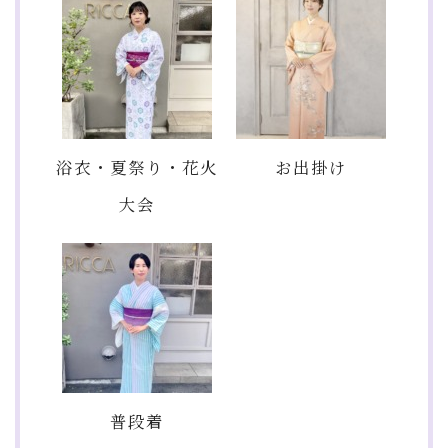
浴衣・夏祭り・花火
お出掛け
大会
普段着