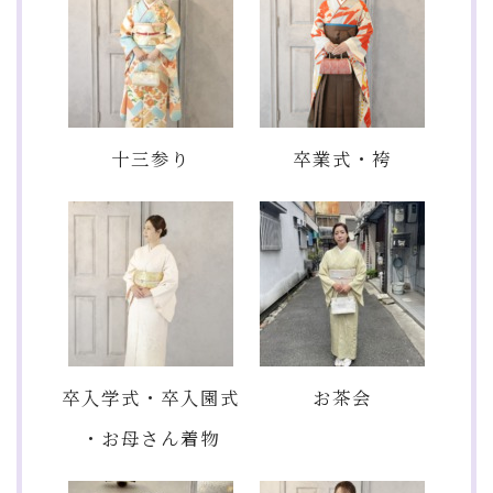
十三参り
卒業式・袴
卒入学式・卒入園式
お茶会
・お母さん着物