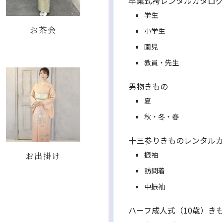
卒業式袴レンタルカタロ
学生
お茶会
小学生
園児
教員・先生
男物きもの
夏
秋・冬・春
十三参りきものレンタル
お出掛け
振袖
訪問着
中振袖
ハーフ成人式（10歳）き