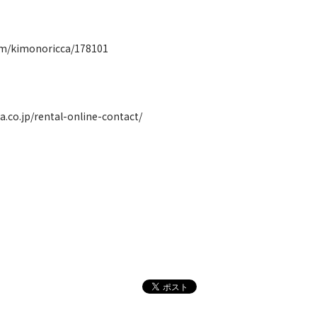
com/kimonoricca/178101
ca.co.jp/rental-online-contact/