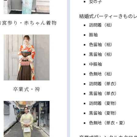
女の子
結婚式パーティーきもの
お宮参り・赤ちゃん着物
訪問着（袷）
振袖
色留袖（袷）
黒留袖（袷）
中振袖
色無地（袷）
訪問着（単衣）
卒業式・袴
黒留袖（単衣）
訪問着（夏物）
黒留袖（夏物）
色無地（単衣・夏）