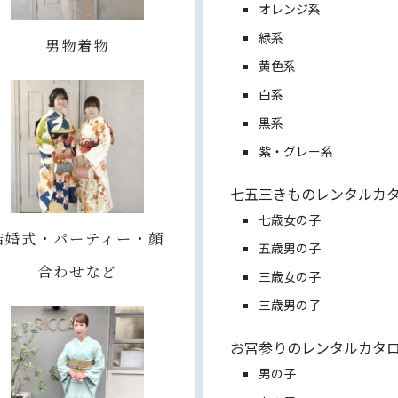
オレンジ系
緑系
男物着物
黄色系
白系
黒系
紫・グレー系
七五三きものレンタルカ
七歳女の子
結婚式・パーティー・顔
五歳男の子
合わせなど
三歳女の子
三歳男の子
お宮参りのレンタルカタ
男の子