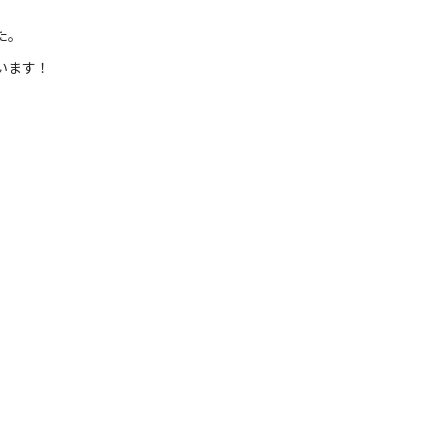
た。
います！