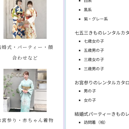
白系
黒系
紫・グレー系
七五三きものレンタルカ
七歳女の子
結婚式・パーティー・顔
五歳男の子
合わせなど
三歳女の子
三歳男の子
お宮参りのレンタルカタ
男の子
女の子
結婚式パーティーきもの
お宮参り・赤ちゃん着物
訪問着（袷）