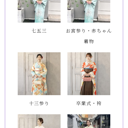
七五三
お宮参り・赤ちゃん
着物
十三参り
卒業式・袴