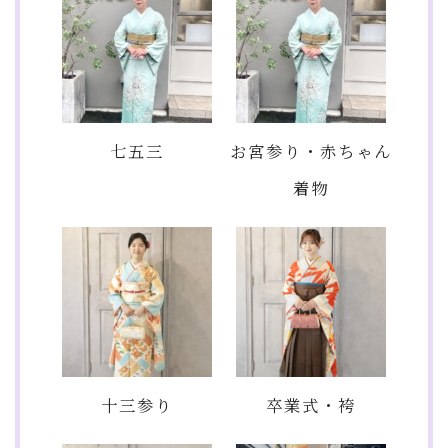
七五三
お宮参り・赤ちゃん
着物
十三参り
卒業式・袴