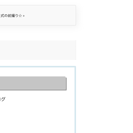
人式の前撮り☆
»
ログ