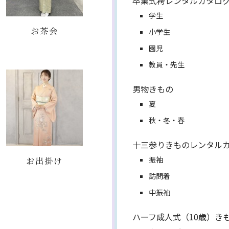
卒業式袴レンタルカタロ
学生
お茶会
小学生
園児
教員・先生
男物きもの
夏
秋・冬・春
十三参りきものレンタル
お出掛け
振袖
訪問着
中振袖
ハーフ成人式（10歳）き