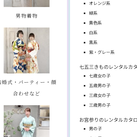
オレンジ系
緑系
男物着物
黄色系
白系
黒系
紫・グレー系
七五三きものレンタルカ
七歳女の子
結婚式・パーティー・顔
五歳男の子
合わせなど
三歳女の子
三歳男の子
お宮参りのレンタルカタ
男の子