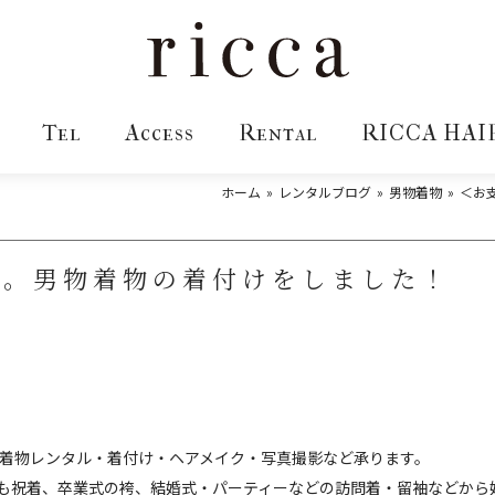
Tel
Access
Rental
RICCA HAI
ホーム
レンタルブログ
男物着物
＜お
へ。男物着物の着付けをしました！
着物レンタル・着付け・ヘアメイク・写真撮影など承ります。
も祝着、卒業式の袴、結婚式・パーティーなどの訪問着・留袖などから