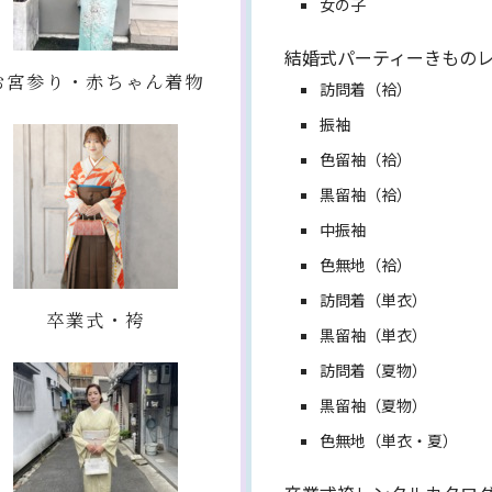
女の子
結婚式パーティーきもの
お宮参り・赤ちゃん着物
訪問着（袷）
振袖
色留袖（袷）
黒留袖（袷）
中振袖
色無地（袷）
訪問着（単衣）
卒業式・袴
黒留袖（単衣）
訪問着（夏物）
黒留袖（夏物）
色無地（単衣・夏）