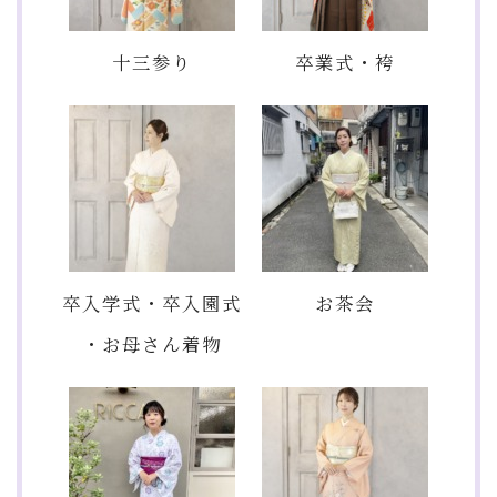
十三参り
卒業式・袴
卒入学式・卒入園式
お茶会
・お母さん着物