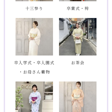
十三参り
卒業式・袴
卒入学式・卒入園式
お茶会
・お母さん着物