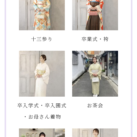
十三参り
卒業式・袴
卒入学式・卒入園式
お茶会
・お母さん着物