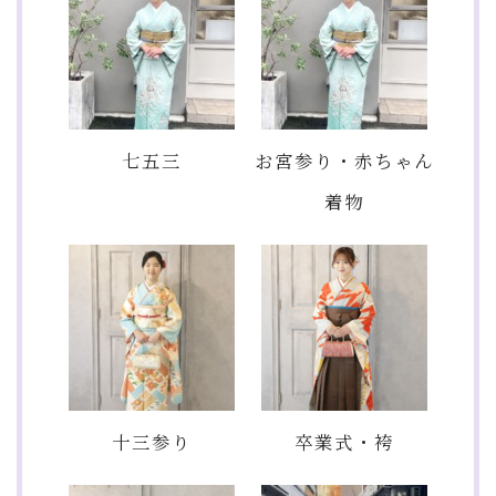
七五三
お宮参り・赤ちゃん
着物
十三参り
卒業式・袴