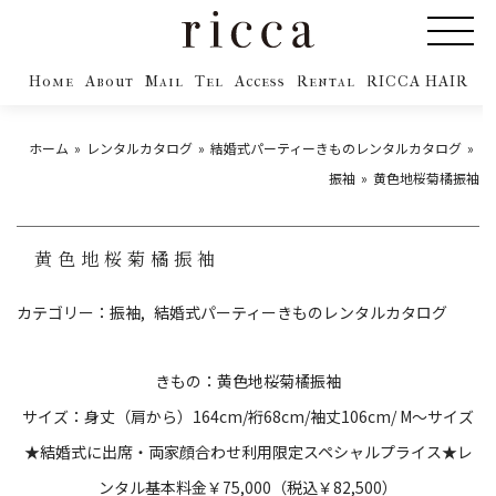
Home
About
Mail
Tel
Access
Rental
RICCA HAIR
ホーム
レンタルカタログ
結婚式パーティーきものレンタルカタログ
振袖
黄色地桜菊橘振袖
黄色地桜菊橘振袖
カテゴリー：
振袖
結婚式パーティーきものレンタルカタログ
きもの：黄色地桜菊橘振袖
サイズ：身丈（肩から）
164cm/
裄
68cm/
袖丈
106cm/ M〜
サイズ
★結婚式に出席・両家顔合わせ利用限定スペシャルプライス★レ
ンタル基本料金￥75,000（税込￥82,500）