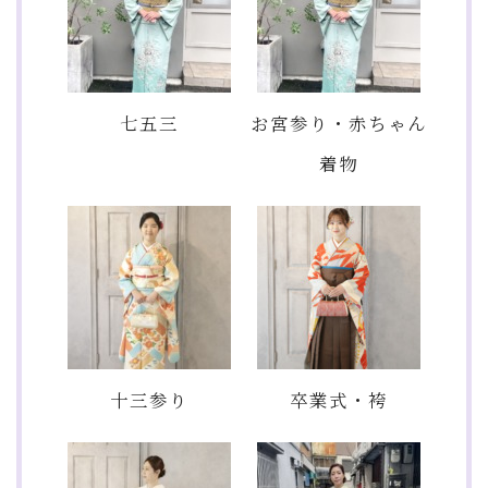
七五三
お宮参り・赤ちゃん
着物
十三参り
卒業式・袴