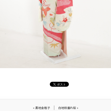
«
黒地金格子
白地枝垂れ桜
»