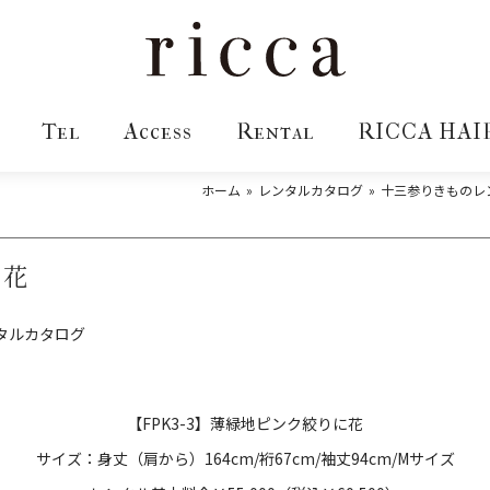
Tel
Access
Rental
RICCA HAI
ホーム
レンタルカタログ
十三参りきものレ
に花
タルカタログ
【FPK3-3】薄緑地ピンク絞りに花
サイズ：身丈（肩から）164cm/裄67cm/袖丈94cm/Mサイズ