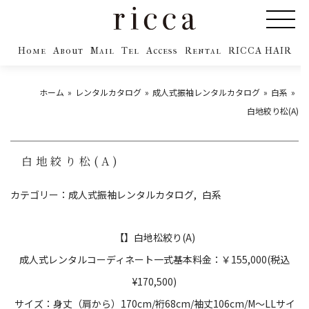
Home
About
Mail
Tel
Access
Rental
RICCA HAIR
ホーム
レンタルカタログ
成人式振袖レンタルカタログ
白系
白地絞り松(A)
白地絞り松(A)
カテゴリー：
成人式振袖レンタルカタログ
白系
【】白地松絞り(A)
成人式レンタルコーディネート一式基本料金：￥155,000(税込
¥170,500)
サイズ：身丈（肩から）170cm/裄68cm/袖丈106cm/M〜LLサイ