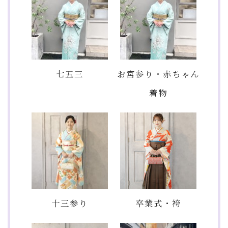
七五三
お宮参り・赤ちゃん
着物
十三参り
卒業式・袴