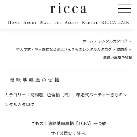
Home
About
Mail
Tel
Access
Rental
RICCA HAIR
ホーム
レンタルカタログ
卒入学式・卒入園式などお母さんきものレンタルカタログ
訪問着
濃緑地鳳凰色留袖
濃緑地鳳凰色留袖
カテゴリー：
訪問着
色留袖（袷）
結婚式パーティーきものレ
ンタルカタログ
きもの：濃緑地鳳凰柄【TCPA】一つ紋
サイズ目安：M～L