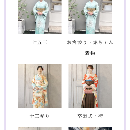
七五三
お宮参り・赤ちゃん
着物
十三参り
卒業式・袴