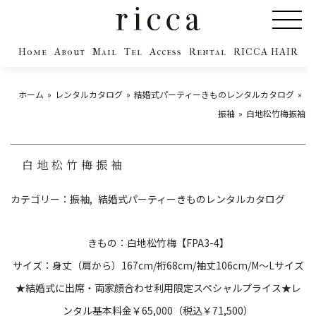
Home
About
Mail
Tel
Access
Rental
RICCA HAIR
ホーム
レンタルカタログ
結婚式パーティーきものレンタルカタログ
振袖
白地松竹梅振袖
白地松竹梅振袖
カテゴリー：
振袖
結婚式パーティーきものレンタルカタログ
きもの：白地松竹梅【FPA3-4】
サイズ：身丈（肩から）
167cm/
裄
68cm/
袖丈
106cm/M
～
L
サイズ
★結婚式に出席・両家顔合わせ利用限定スペシャルプライス★レ
ンタル基本料金￥65,000（税込￥71,500）