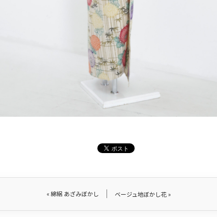
«
綿絽 あざみぼかし
ベージュ地ぼかし花
»