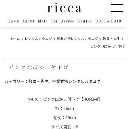
Home
About
Mail
Tel
Access
Rental
RICCA HAIR
ホーム
レンタルカタログ
卒業式袴レンタルカタログ
教員・先生
ピンク地ぼかし付下げ
ピンク地ぼかし付下げ
カテゴリー：
教員・先生
卒業式袴レンタルカタログ
きもの：ピンクぼかし付下げ【HOR2-9】
裄：66cm
袖丈：49cm
サイズ目安：M