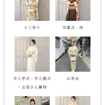
十三参り
卒業式・袴
卒入学式・卒入園式
お茶会
・お母さん着物