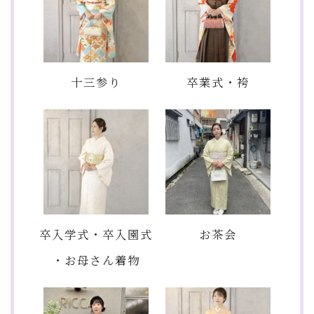
十三参り
卒業式・袴
卒入学式・卒入園式
お茶会
・お母さん着物