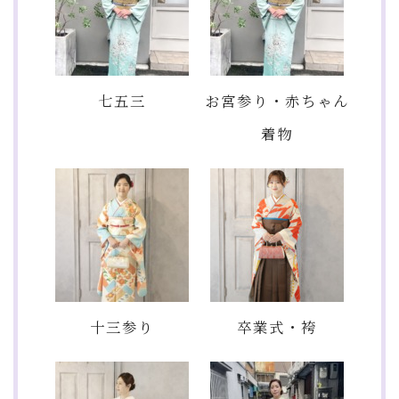
七五三
お宮参り・赤ちゃん
着物
十三参り
卒業式・袴