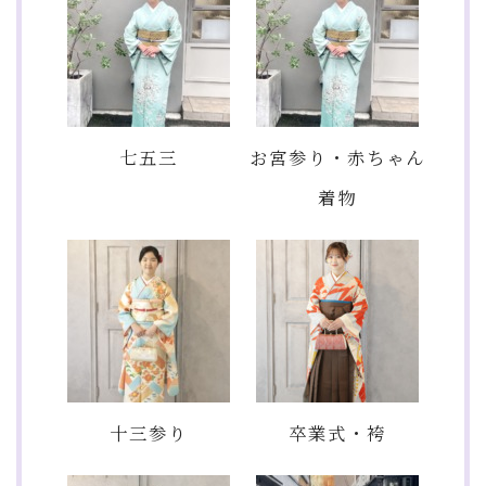
七五三
お宮参り・赤ちゃん
着物
十三参り
卒業式・袴