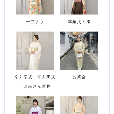
十三参り
卒業式・袴
卒入学式・卒入園式
お茶会
・お母さん着物