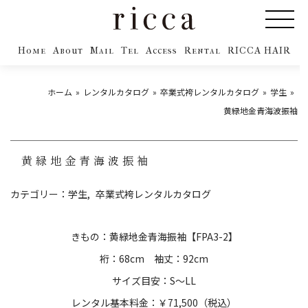
Home
About
Mail
Tel
Access
Rental
RICCA HAIR
ホーム
レンタルカタログ
卒業式袴レンタルカタログ
学生
黄緑地金青海波振袖
黄緑地金青海波振袖
カテゴリー：
学生
卒業式袴レンタルカタログ
きもの：黄緑地金青海振袖【FPA3-2】
裄：68cm 袖丈：92cm
サイズ目安：S～LL
レンタル基本料金：￥71,500（税込）