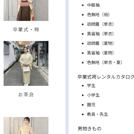
中振袖
色無地（袷）
訪問着（単衣）
卒業式・袴
黒留袖（単衣）
訪問着（夏物）
黒留袖（夏物）
色無地（単衣・夏）
卒業式袴レンタルカタロ
学生
お茶会
小学生
園児
教員・先生
男物きもの