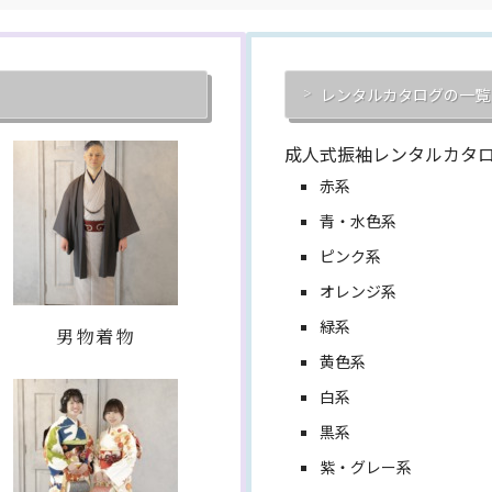
レンタルカタログの一覧
成人式振袖レンタルカタ
赤系
青・水色系
ピンク系
オレンジ系
緑系
男物着物
黄色系
白系
黒系
紫・グレー系