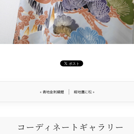
«
青地金刺繍鯉
紺地鷹に松
»
コーディネートギャラリー