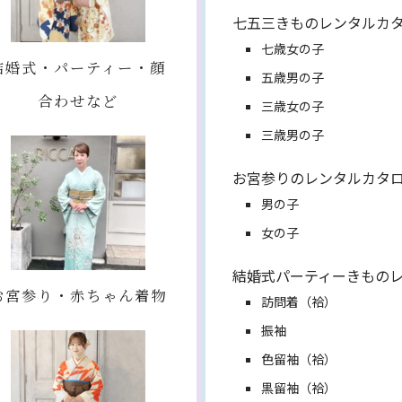
七五三きものレンタルカ
七歳女の子
結婚式・パーティー・顔
五歳男の子
合わせなど
三歳女の子
三歳男の子
お宮参りのレンタルカタ
男の子
女の子
結婚式パーティーきもの
お宮参り・赤ちゃん着物
訪問着（袷）
振袖
色留袖（袷）
黒留袖（袷）