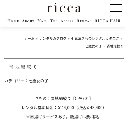
Home
About
Mail
Tel
Access
Rental
RICCA HAIR
ホーム
レンタルカタログ
七五三きものレンタルカタログ
七歳女の子
青地総絞り
青地総絞り
カテゴリー：
七歳女の子
きもの：青地総絞り【CPA701】
レンタル基本料金：￥44,000（税込￥48,400）
※肩揚げサービスあり。腰揚げは要相談。