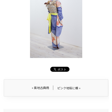
«
紫地古典柄
ピンク地桜に蝶
»