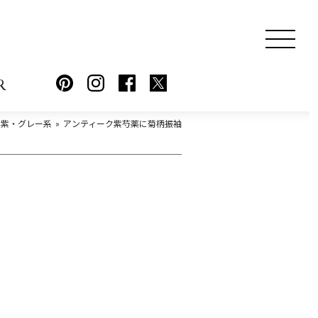
R
紫・グレー系
アンティーク紫芍薬に菊柄振袖