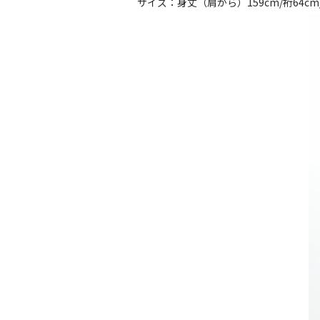
サイズ：身丈（肩から）159cm/裄64cm