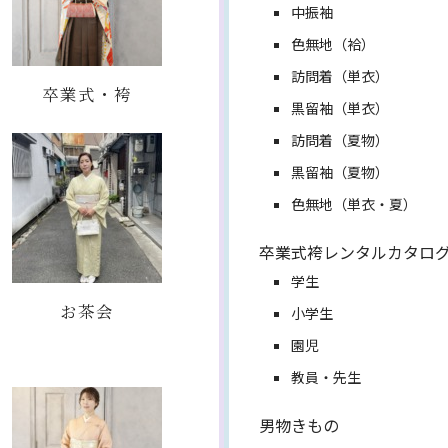
中振袖
色無地（袷）
訪問着（単衣）
卒業式・袴
黒留袖（単衣）
訪問着（夏物）
黒留袖（夏物）
色無地（単衣・夏）
卒業式袴レンタルカタロ
学生
お茶会
小学生
園児
教員・先生
男物きもの