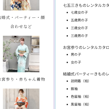
七五三きものレンタルカ
七歳女の子
結婚式・パーティー・顔
五歳男の子
合わせなど
三歳女の子
三歳男の子
お宮参りのレンタルカタ
男の子
女の子
結婚式パーティーきもの
お宮参り・赤ちゃん着物
訪問着（袷）
振袖
色留袖（袷）
黒留袖（袷）