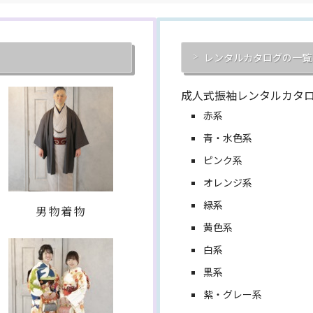
レンタルカタログの一覧
成人式振袖レンタルカタ
赤系
青・水色系
ピンク系
オレンジ系
緑系
男物着物
黄色系
白系
黒系
紫・グレー系