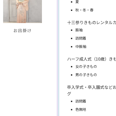
夏
秋・冬・春
十三参りきものレンタル
お出掛け
振袖
訪問着
中振袖
ハーフ成人式（10歳）き
女の子きもの
男の子きもの
卒入学式・卒入園式など
グ
訪問着
色無地