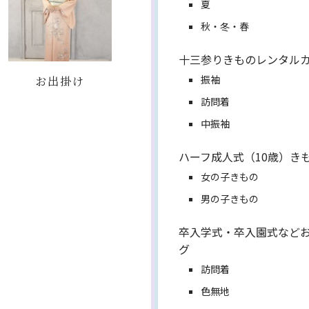
夏
秋・冬・春
十三参りきものレンタル
お出掛け
振袖
訪問着
中振袖
ハーフ成人式（10歳）き
女の子きもの
男の子きもの
卒入学式・卒入園式など
グ
訪問着
色無地