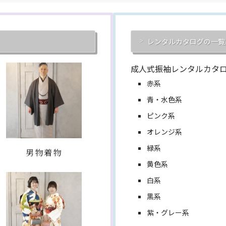
レンタルカタログの一覧
成人式振袖レンタルカタ
赤系
青・水色系
ピンク系
オレンジ系
緑系
男物着物
黄色系
白系
黒系
紫・グレー系