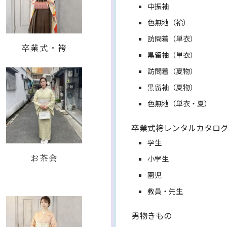
中振袖
色無地（袷）
訪問着（単衣）
卒業式・袴
黒留袖（単衣）
訪問着（夏物）
黒留袖（夏物）
色無地（単衣・夏）
卒業式袴レンタルカタロ
学生
お茶会
小学生
園児
教員・先生
男物きもの