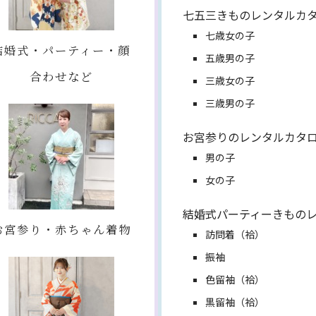
七五三きものレンタルカ
七歳女の子
結婚式・パーティー・顔
五歳男の子
合わせなど
三歳女の子
三歳男の子
お宮参りのレンタルカタ
男の子
女の子
結婚式パーティーきもの
お宮参り・赤ちゃん着物
訪問着（袷）
振袖
色留袖（袷）
黒留袖（袷）