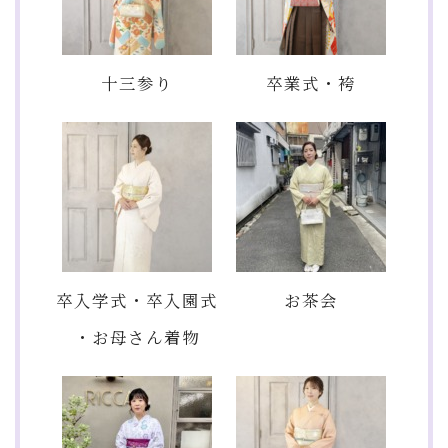
十三参り
卒業式・袴
卒入学式・卒入園式
お茶会
・お母さん着物