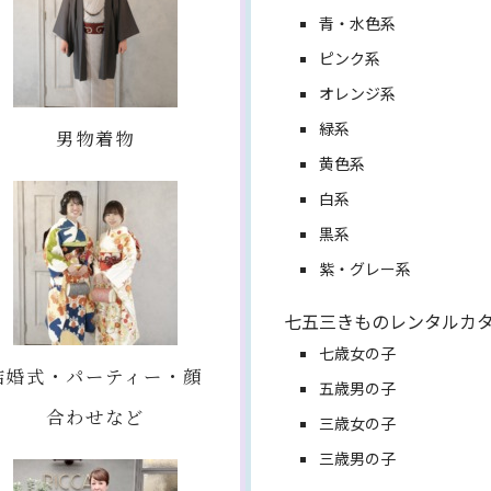
青・水色系
ピンク系
オレンジ系
緑系
男物着物
黄色系
白系
黒系
紫・グレー系
七五三きものレンタルカ
七歳女の子
結婚式・パーティー・顔
五歳男の子
合わせなど
三歳女の子
三歳男の子