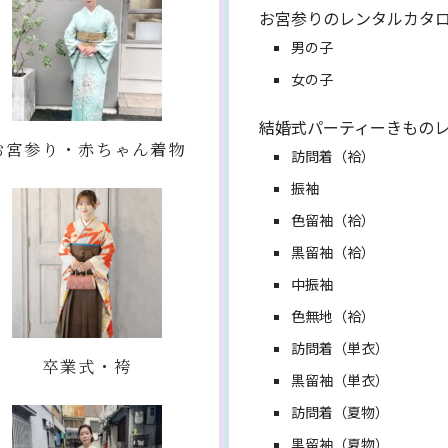
お宮参りのレンタルカタ
男の子
女の子
結婚式パーティーきもの
お宮参り・赤ちゃん着物
訪問着（袷）
振袖
色留袖（袷）
黒留袖（袷）
中振袖
色無地（袷）
訪問着（単衣）
卒業式・袴
黒留袖（単衣）
訪問着（夏物）
黒留袖（夏物）