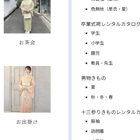
色無地（単衣・夏）
卒業式袴レンタルカタロ
学生
お茶会
小学生
園児
教員・先生
男物きもの
夏
秋・冬・春
十三参りきものレンタル
お出掛け
振袖
訪問着