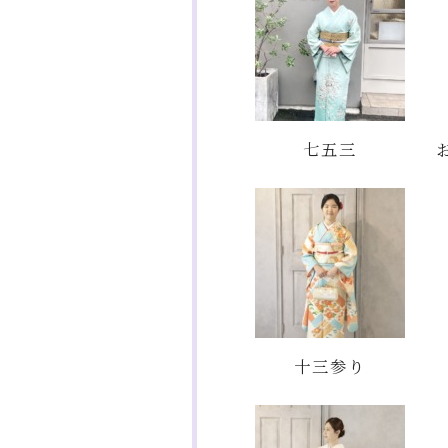
七五三
十三参り